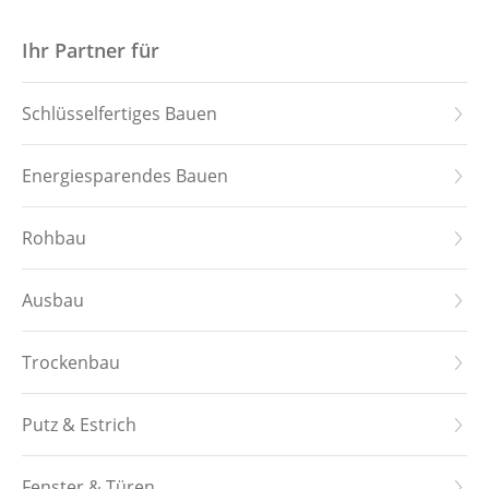
Startseite
Ihr Partner für
Hauskollektion
Schlüsselfertiges Bauen
Downloads
Energiesparendes Bauen
Leistungen
Rohbau
Referenzen
Ausbau
Über uns
Trockenbau
Stellenangebote
Putz & Estrich
Kontakt
Fenster & Türen