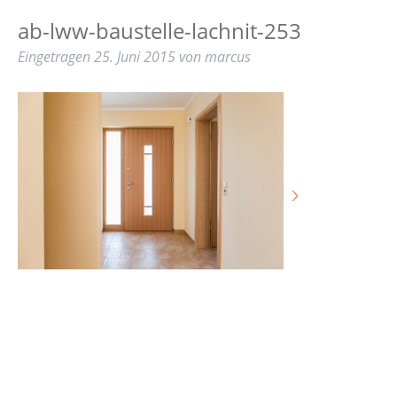
Startseite
ab-lww-baustelle-lachnit-253
Hauskollektion
Eingetragen
25. Juni 2015
von
marcus
Downloads
Leistungen
Referenzen
Über uns
Stellenangebote
Kontakt