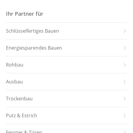
Startseite
Ihr Partner für
Hauskollektion
Schlüsselfertiges Bauen
Downloads
Energiesparendes Bauen
Leistungen
Rohbau
Referenzen
Ausbau
Über uns
Trockenbau
Stellenangebote
Putz & Estrich
Kontakt
Fenster & Türen