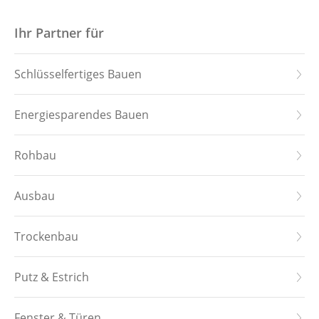
Startseite
Ihr Partner für
Hauskollektion
Schlüsselfertiges Bauen
Downloads
Energiesparendes Bauen
Leistungen
Rohbau
Referenzen
Ausbau
Über uns
Trockenbau
Stellenangebote
Putz & Estrich
Kontakt
Fenster & Türen