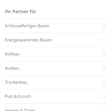
Startseite
Ihr Partner für
Hauskollektion
Schlüsselfertiges Bauen
Downloads
Energiesparendes Bauen
Leistungen
Rohbau
Referenzen
Ausbau
Über uns
Trockenbau
Stellenangebote
Putz & Estrich
Kontakt
Fenster & Türen