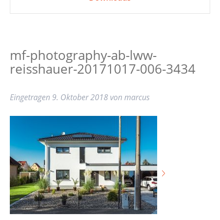
mf-photography-ab-lww-
reisshauer-20171017-006-3434
Eingetragen
9. Oktober 2018
von
marcus