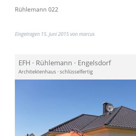
Rühlemann 022
Eingetragen
15. Juni 2015
von
marcus
EFH · Rühlemann · Engelsdorf
Architektenhaus · schlüsselfertig