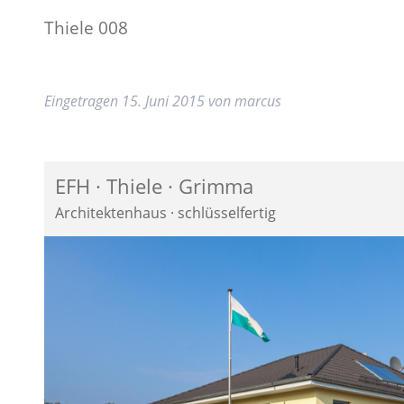
Thiele 008
Eingetragen
15. Juni 2015
von
marcus
EFH · Thiele · Grimma
Architektenhaus · schlüsselfertig