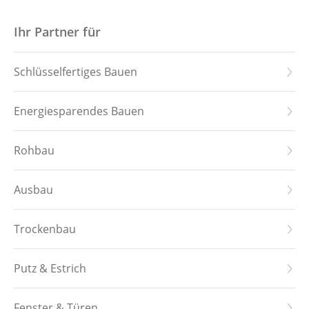
Startseite
Ihr Partner für
Hauskollektion
Schlüsselfertiges Bauen
Downloads
Energiesparendes Bauen
Leistungen
Rohbau
Referenzen
Ausbau
Über uns
Trockenbau
Stellenangebote
Putz & Estrich
Kontakt
Fenster & Türen