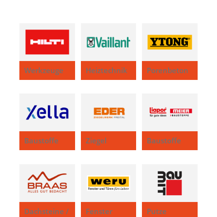
Werkzeuge
Heiztechnik
Porenbeton
Baustoffe
Ziegel
Baustoffe
Dachsteine /
Fenster
Putze