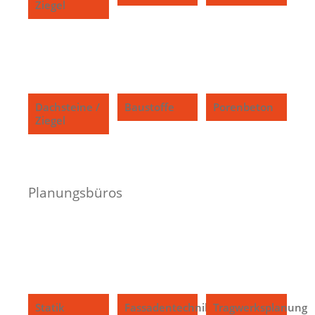
Ziegel
Dachsteine /
Baustoffe
Porenbeton
Ziegel
Planungsbüros
Statik
Fassadentechnik
Tragwerksplanung