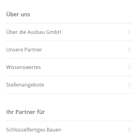
Startseite
Über uns
Hauskollektion
Über die Ausbau GmbH
Downloads
Unsere Partner
Leistungen
Wissenswertes
Referenzen
Stellenangebote
Über uns
Stellenangebote
Ihr Partner für
Kontakt
Schlüsselfertiges Bauen